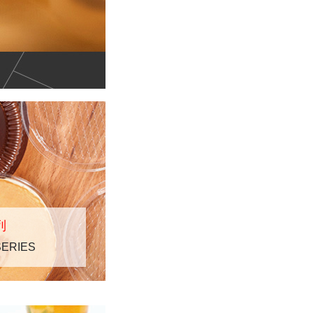
列
SERIES