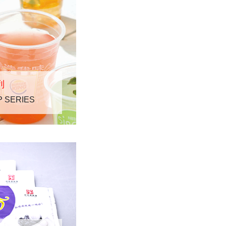
列
 SERIES