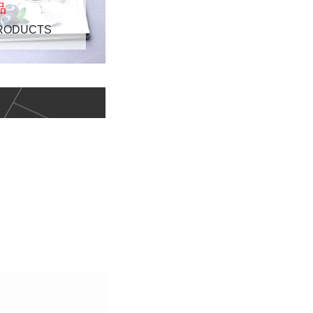
品
RODUCTS